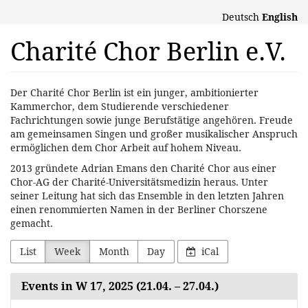
Skip to
Deutsch
English
main
content
Charité Chor Berlin e.V.
Der Charité Chor Berlin ist ein junger, ambitionierter
Kammerchor, dem Studierende verschiedener
Fachrichtungen sowie junge Berufstätige angehören. Freude
am gemeinsamen Singen und großer musikalischer Anspruch
ermöglichen dem Chor Arbeit auf hohem Niveau.
2013 gründete Adrian Emans den Charité Chor aus einer
Chor-AG der Charité-Universitätsmedizin heraus. Unter
seiner Leitung hat sich das Ensemble in den letzten Jahren
einen renommierten Namen in der Berliner Chorszene
gemacht.
List
Week
Month
Day
iCal
Events in W 17, 2025 (21.04. – 27.04.)