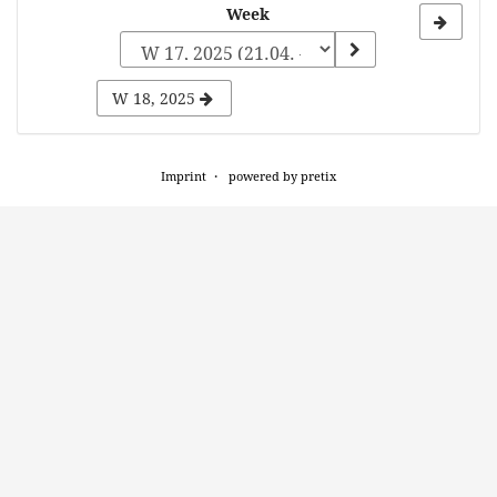
Select
Week
a
week
W 18, 2025
to
display
Imprint
powered by pretix