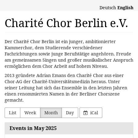
Skip to
Deutsch
English
main
content
Charité Chor Berlin e.V.
Der Charité Chor Berlin ist ein junger, ambitionierter
Kammerchor, dem Studierende verschiedener
Fachrichtungen sowie junge Berufstätige angehören. Freude
am gemeinsamen Singen und großer musikalischer Anspruch
ermöglichen dem Chor Arbeit auf hohem Niveau.
2013 gründete Adrian Emans den Charité Chor aus einer
Chor-AG der Charité-Universitätsmedizin heraus. Unter
seiner Leitung hat sich das Ensemble in den letzten Jahren
einen renommierten Namen in der Berliner Chorszene
gemacht.
List
Week
Month
Day
iCal
Events in May 2025