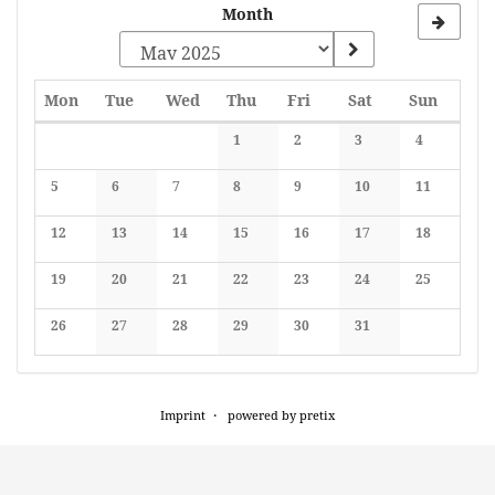
Month
Monday
Tuesday
Wednesday
Thursday
Friday
Saturday
Sunday
Mon
Tue
Wed
Thu
Fri
Sat
Sun
Calendar
1
2
3
4
No events
No events
No events
No events
5
6
7
8
9
10
11
No events
No events
No events
No events
No events
No events
No events
12
13
14
15
16
17
18
No events
No events
No events
No events
No events
No events
No events
19
20
21
22
23
24
25
No events
No events
No events
No events
No events
No events
No events
26
27
28
29
30
31
No events
No events
No events
No events
No events
No events
Imprint
powered by pretix